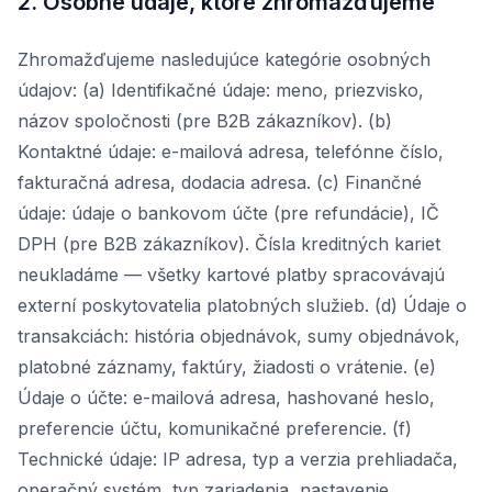
2. Osobné údaje, ktoré zhromažďujeme
Zhromažďujeme nasledujúce kategórie osobných
údajov: (a) Identifikačné údaje: meno, priezvisko,
názov spoločnosti (pre B2B zákazníkov). (b)
Kontaktné údaje: e-mailová adresa, telefónne číslo,
fakturačná adresa, dodacia adresa. (c) Finančné
údaje: údaje o bankovom účte (pre refundácie), IČ
DPH (pre B2B zákazníkov). Čísla kreditných kariet
neukladáme — všetky kartové platby spracovávajú
externí poskytovatelia platobných služieb. (d) Údaje o
transakciách: história objednávok, sumy objednávok,
platobné záznamy, faktúry, žiadosti o vrátenie. (e)
Údaje o účte: e-mailová adresa, hashované heslo,
preferencie účtu, komunikačné preferencie. (f)
Technické údaje: IP adresa, typ a verzia prehliadača,
operačný systém, typ zariadenia, nastavenie