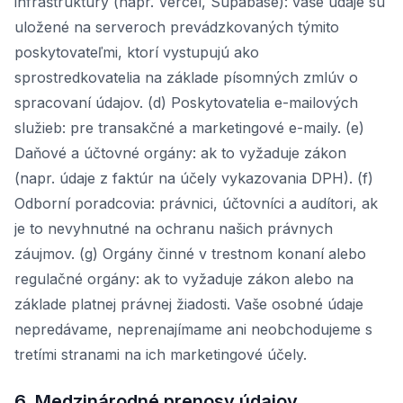
infraštruktúry (napr. Vercel, Supabase): vaše údaje sú
uložené na serveroch prevádzkovaných týmito
poskytovateľmi, ktorí vystupujú ako
sprostredkovatelia na základe písomných zmlúv o
spracovaní údajov. (d) Poskytovatelia e-mailových
služieb: pre transakčné a marketingové e-maily. (e)
Daňové a účtovné orgány: ak to vyžaduje zákon
(napr. údaje z faktúr na účely vykazovania DPH). (f)
Odborní poradcovia: právnici, účtovníci a audítori, ak
je to nevyhnutné na ochranu našich právnych
záujmov. (g) Orgány činné v trestnom konaní alebo
regulačné orgány: ak to vyžaduje zákon alebo na
základe platnej právnej žiadosti. Vaše osobné údaje
nepredávame, neprenajímame ani neobchodujeme s
tretími stranami na ich marketingové účely.
6. Medzinárodné prenosy údajov