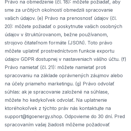
Právo na obmedzenie (čl. 18): môžete požiadať, aby
sme za určitých okolností obmedzili spracovanie
vašich údajov. (e) Právo na prenosnosť údajov (čl.
20): môžete požiadať o poskytnutie vašich osobných
údajov v štruktúrovanom, bežne používanom,
strojovo čitateľnom formáte (JSON). Toto právo
môžete uplatniť prostredníctvom funkcie exportu
údajov GDPR dostupnej v nastaveniach vášho účtu. (f)
Právo namietať (čl. 21): môžete namietať proti
spracovaniu na základe oprávnených záujmov alebo
na účely priameho marketingu. (g) Právo odvolať
súhlas: ak je spracovanie založené na súhlase,
môžete ho kedykoľvek odvolať. Na uplatnenie
ktoréhokoľvek z týchto práv nás kontaktujte na
support@tigoenergy.shop. Odpovieme do 30 dní. Pred
spracovaním vašej žiadosti môžeme požadovať