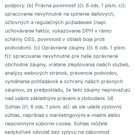
podpory. (b) Právna povinnosť (čl. 6 ods. 1 písm. c)):
spracovanie nevyhnutné na splnenie daňových,
účtovných a regulačných požiadaviek (napr.
uchovávanie faktúr, vykazovanie DPH v rámci
schémy OSS, povinnosti v oblasti boja proti
podvodom). (c) Oprávnené záujmy (čl. 6 ods. 1 písm.
f)): spracovanie nevyhnutné pre naše oprávnené
obchodné záujmy, vrátane zlepšovania našich služieb,
analýzy webových stránok, prevencie podvodov,
vymáhania pohľadávok a ochrany našich právnych
záujmov, za predpokladu, že tieto záujmy neprevažujú
nad vašimi základnými právami a slobodami. (d)
Súhlas (čl. 6 ods. 1 písm. a)): ak ste udelili výslovný
súhlas, napríklad s marketingovými e-mailmi alebo
nepovinnými súbormi cookie. Súhlas môžete
kedykoľvek odvolať bez vplyvu na zákonnosť