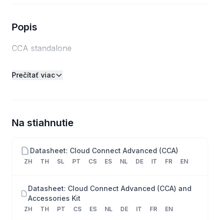
Popis
CCA standalone
Prečítať viac
Na stiahnutie
Datasheet: Cloud Connect Advanced (CCA)
ZH
TH
SL
PT
CS
ES
NL
DE
IT
FR
EN
Datasheet: Cloud Connect Advanced (CCA) and
Accessories Kit
ZH
TH
PT
CS
ES
NL
DE
IT
FR
EN