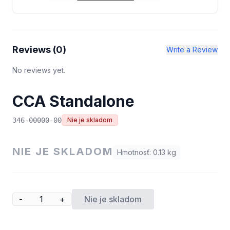
Reviews (
0
)
Write a Review
No reviews yet.
CCA Standalone
346-00000-00
Nie je skladom
NIE JE SKLADOM
Hmotnosť
:
0.13
kg
-
+
Nie je skladom