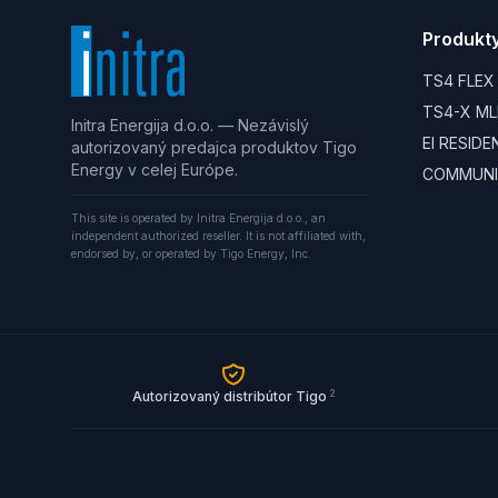
Produkt
TS4 FLEX
TS4-X ML
Initra Energija d.o.o. — Nezávislý
EI RESID
autorizovaný predajca produktov Tigo
Energy v celej Európe.
COMMUNI
This site is operated by Initra Energija d.o.o., an
independent authorized reseller. It is not affiliated with,
endorsed by, or operated by Tigo Energy, Inc.
2
Autorizovaný distribútor Tigo