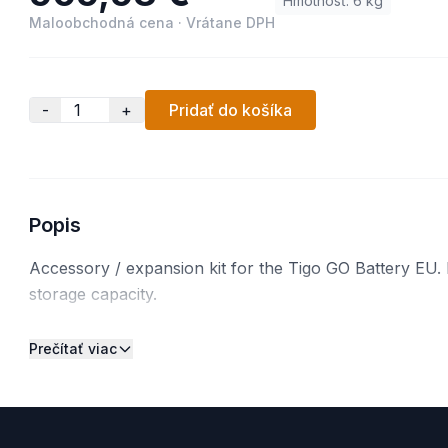
Hmotnosť
:
6
kg
Maloobchodná cena
·
Vrátane DPH
-
+
Pridať do košíka
Popis
Accessory / expansion kit for the Tigo GO Battery EU.
storage capacity.
Prečítať viac