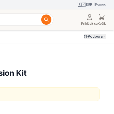
🇸🇰
EUR
|
Pomoc
Prihlásiť sa
Košík
Podpora
ion Kit