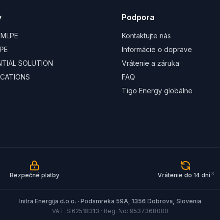
y
Podpora
 MLPE
Kontaktujte nás
PE
Informácie o doprave
ENTIAL SOLUTION
Vrátenie a záruka
CATIONS
FAQ
Tigo Energy globálne
3
Bezpečné platby
Vrátenie do 14 dní
Initra Energija d.o.o. · Podsmreka 59A, 1356 Dobrova, Slovenia
VAT: SI62518313 · Reg. No: 9537368000