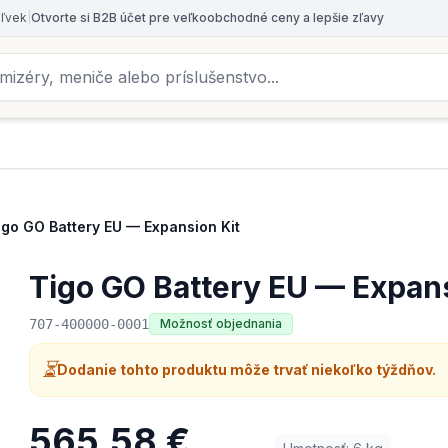
oľvek
|
Otvorte si B2B účet pre veľkoobchodné ceny a lepšie zľavy
igo GO Battery EU — Expansion Kit
Tigo GO Battery EU — Expans
707-400000-0001
Možnosť objednania
⏳
Dodanie tohto produktu môže trvať niekoľko týždňov.
565,58 €