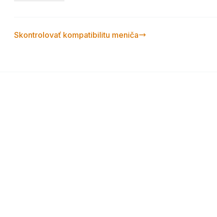
requirements, UL PVRSS certified with the largest net
MC4 (standard) connectors, Snaps to module frame fo
PLC communication, 25-year warranty. Configuration: 
Skontrolovať kompatibilitu meniča