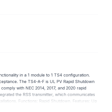
tionality in a 1 module to 1 TS4 configuration.
acceptance. The TS4-A-F is UL PV Rapid Shutdown
o comply with NEC 2014, 2017, and 2020 rapid
tegrated the RSS transmitter, which communicates
tallations. Functions: Rapid Shutdown. Features: Up
tified, Meets US NEC rapid shutdown safety