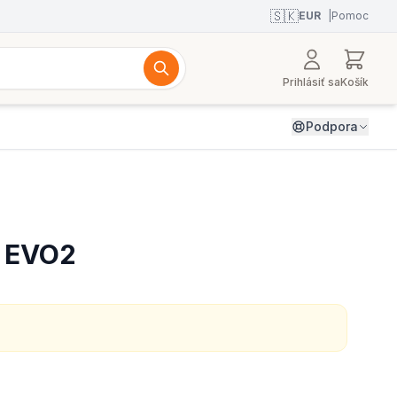
🇸🇰
EUR
|
Pomoc
Prihlásiť sa
Košík
Podpora
m EVO2