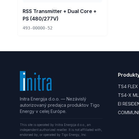
RSS Transmitter + Dual Core +
PS (480/277V)
493-00000-52
Produkt
TS4 FLEX
TS4-X ML
Initra Energija d.o.o. — Nezávislý
EI RESID
autorizovaný predajca produktov Tigo
Energy v celej Európe.
COMMUNI
This site is operated by Initra Energija d.o.o., an
independent authorized reseller. It is not affiliated with,
endorsed by, or operated by Tigo Energy, Inc.