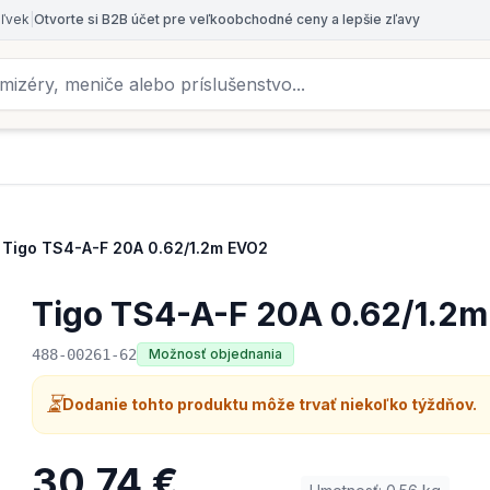
oľvek
|
Otvorte si B2B účet pre veľkoobchodné ceny a lepšie zľavy
Tigo TS4-A-F 20A 0.62/1.2m EVO2
Tigo TS4-A-F 20A 0.62/1.2
488-00261-62
Možnosť objednania
⏳
Dodanie tohto produktu môže trvať niekoľko týždňov.
30,74 €