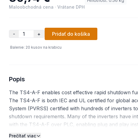
Hmotnosť
:
0.56
kg
Maloobchodná cena
·
Vrátane DPH
-
+
Pridať do košíka
Balenie
:
20
kusov na krabicu
Popis
The TS4-A-F enables cost effective rapid shutdown func
The TS4-A-F is both IEC and UL certified for global 
System (PVRSS) certified with hundreds of inverters t
shutdown requirements. Many of the inverters have in
with the TS4-A-F over PLC, enabling plug and play ins
to 725W (UL) 700W (IEC) per channel, IEC and UL cer
Prečítať viac